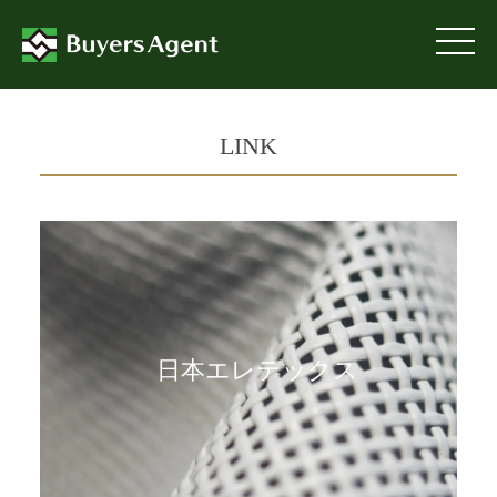
NEWS
PRODUCT
LINK
ELETEXⅡ
SOLFIBER
YOUTUBE
SHOP
日本エレテックス
ABOUT US
LINK
CONTACT